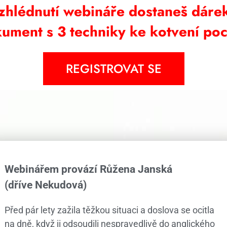
zhlédnutí webináře dostaneš dáre
ument s 3 techniky ke kotvení poci
REGISTROVAT SE
Webinářem provází Růžena Janská
(dříve Nekudová)
Před pár lety zažila těžkou situaci a doslova se ocitla
na dně, když ji odsoudili nespravedlivě do anglického