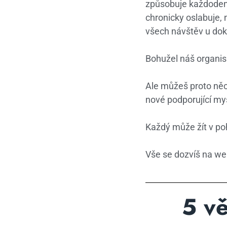
způsobuje každodenn
chronicky oslabuje,
všech návštěv u dokt
Bohužel náš organis
Ale můžeš proto něc
nové podporující myš
Každý může žít v poh
Vše se dozvíš na we
5 vě