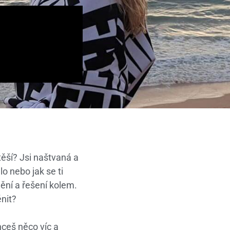
těší? Jsi naštvaná a
o nebo jak se ti
ění a řešení kolem.
ěnit?
ceš něco víc a