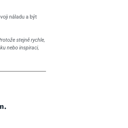
voji náladu a být
rotože stejně rychle,
ku nebo inspiraci,
m.