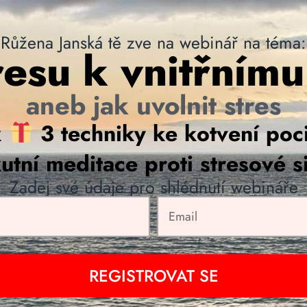
Růžena Janská tě zve na webinář na téma:
resu k vnitřnímu
aneb jak uvolnit stres
k
3 techniky ke kotvení poci
utní meditace proti stresové si
Zadej své údaje pro shlédnutí webináře
REGISTROVAT SE