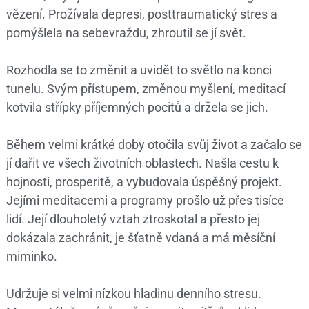
vězení. Prožívala depresi, posttraumatický stres a
pomýšlela na sebevraždu, zhroutil se jí svět.
Rozhodla se to změnit a uvidět to světlo na konci
tunelu. Svým přístupem, změnou myšlení, meditací
kotvila střípky příjemných pocitů a držela se jich.
Během velmi krátké doby otočila svůj život a začalo se
jí dařit ve všech životních oblastech. Našla cestu k
hojnosti, prosperitě, a vybudovala úspěšný projekt.
Jejími meditacemi a programy prošlo už přes tisíce
lidí. Její dlouholetý vztah ztroskotal a přesto jej
dokázala zachránit, je šťatně vdaná a má měsíční
miminko.
Udržuje si velmi nízkou hladinu denního stresu.