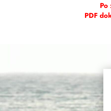
Po 
PDF dok