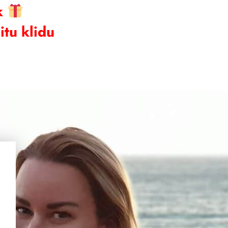
k
tu klidu