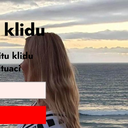
 klidu
tu klidu
tuaci