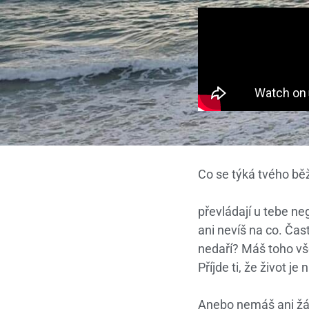
Co se týká tvého bě
převládají u tebe ne
ani nevíš na co. Čas
nedaří? Máš toho vš
Příjde ti, že život 
Anebo nemáš ani žád