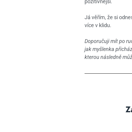
pozitivnější.
Já věřím, že si odne
více v klidu.
Doporučuji mít po ru
jak myšlenka přicház
kterou následně může
Z