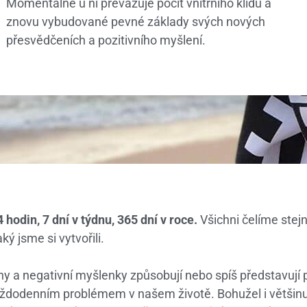
Momentálně u ní převažuje pocit vnitřního klidu a
znovu vybudované pevné základy svých nových
přesvědčeních a pozitivního myšlení.
odin, 7 dní v týdnu, 365 dní v roce.
Všichni čelíme stej
aký jsme si vytvořili.
y a negativní myšlenky způsobují nebo spíš představují p
aždodenním problémem v našem životě. Bohužel i většin