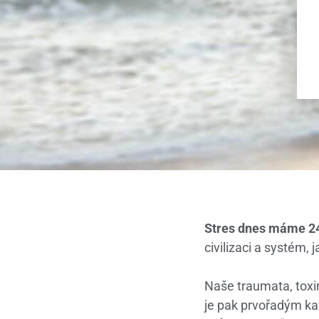
Stres dnes máme 24 h
civilizaci a systém, j
Naše traumata, toxin
je pak prvořadým k