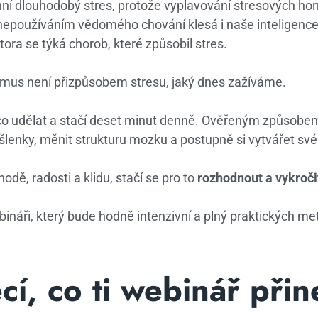
í dlouhodobý stres, protože vyplavování stresových ho
 nepoužíváním vědomého chování klesá i naše inteligence
ora se týká chorob, které způsobil stres.
mus není přizpůsobem stresu, jaký dnes zažíváme.
o udělat a stačí deset minut denně. Ověřeným způsobem
lenky, měnit strukturu mozku a postupně si vytvářet své 
odě, radosti a klidu, stačí se pro to
rozhodnout a vykroči
bináři, který bude hodně intenzivní a plný praktických m
cí, co ti webinář při