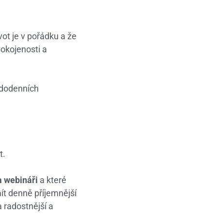
vot je v pořádku a že
pokojenosti a
ždodenních
t.
a webináři
a které
ít denně příjemnější
 radostnější a