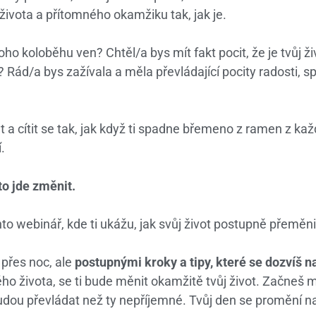
života a přítomného okamžiku tak, jak je.
oho koloběhu ven? Chtěl/a bys mít fakt pocit, že je tvůj ži
t? Rád/a bys zažívala a měla převládající pocity radosti, s
 a cítit se tak, jak když ti spadne břemeno z ramen z ka
.
to jde změnit.
nto webinář, kde ti ukážu, jak svůj život postupně přeměni
 přes noc, ale
postupnými kroky a tipy, které se dozvíš n
o života, se ti bude měnit okamžitě tvůj život. Začneš m
udou převládat než ty nepříjemné. Tvůj den se promění na