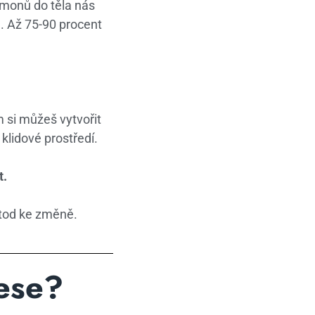
rmonů do těla nás
. Až 75-90 procent
 si můžeš vytvořit
klidové prostředí.
t.
etod ke změně.
nese?