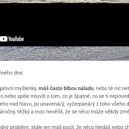
žného dne:
gativní myšlenky,
máš často blbou náladu
, nebo tě nic ne
to nebo spíše mluvíš o tom, co je špatné, co se ti nepovedl
eho nad hlavu, jsi unavená/ý, vyčerpaná/ý z toho všeho d
je náročný, těžký a moc nevěříš, že se něco může někdy zm
ný problém, stále jen máš pocit, že něco hledáš nebo ch