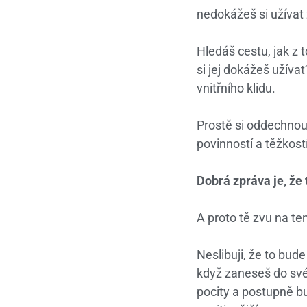
nedokážeš si užívat 
Hledáš cestu, jak z t
si jej dokážeš užíva
vnitřního klidu.
Prostě si oddechnout
povinností a těžkostí
Dobrá zpráva je, že 
A proto tě zvu na te
Neslibuji, že to bude
když zaneseš do svéh
pocity a postupně b